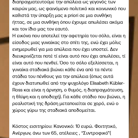
διαπραγματευτούμε την απώλεια ως γεγονός των
καιρών μας, ως φαινόμενο πολιτικό και κοινωνικό που
καθιστά την ύπαρξη μας a priori σε μια συνθήκη
ήττας, σε μια συνθήκη όπου έχουμε απωλέσει ακόμα
και τον ίδιο μας τον εαυτό.
Η εικόνα που αποτελεί την αφετηρία του σόλο, είναι η
είσοδος μιας γυναίκας στο σπίτι της, ενώ έχει μόλις
ενημερωθεί για μια απώλεια που έχει υποστεί. Δεν
διευκρινίζεται ποτέ τί είναι αυτό που έχει απωλέσει, τί
είναι αυτό που πενθεί. Όσο το σόλο εξελίσσεται, η
γυναίκα σταδιακά βιώνει κάθε ένα από τα πέντε
στάδια του πένθους για την απώλεια (όπως αυτά
έχουν διατυπωθεί από την ψυχολόγο Elisabeth Kübler-
Ross και είναι η άρνηση, ο θυμός, η διαπραγμάτευση,
η θλίψη και η αποδοχή). Για κάθε στάδιο που βιώνει, η
ρεαλιστική της δράση μεταποιείται σε χορό, ενώ ο
χώρος γύρω της σταδιακά αποδομείται.
Κόστος εισιτηρίου: Κανονικό: 10 ευρώ. Φοιτητικό,
Ανέργων, άνω των 65, ατέλειες , “Συντροφικό”(