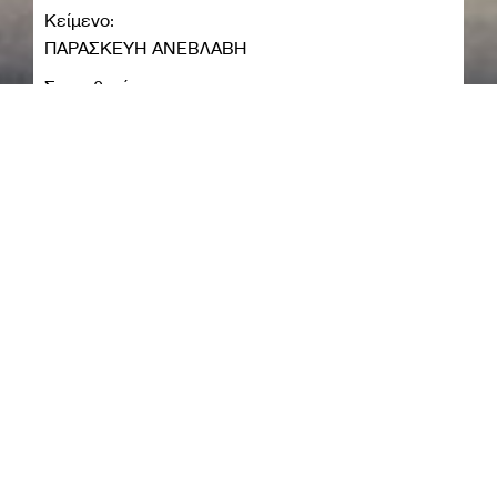
Κείμενο:
ΠΑΡΑΣΚΕΥΗ ΑΝΕΒΛΑΒΗ
Σκηνοθεσία:
ΑΠΟΣΤΟΛΟΣ ΤΖΙΜΑΣ
Εικαστική Επιμέλεια:
ΓΙΑΝΝΗΣ ΚΡΑΒΑΡΗΣ
Σχεδιασμός Φωτισμών, Φωτογραφία & Τρέιλερ:
ΚΩΣΤΗΣ ΕΜΜΑΝΟΥΗΛΙΔΗΣ
Πρωτότυπη Μουσική:
AUGUST BITES
Τραγούδι Τρέιλερ:
ΤΟ ΦΙΛΙ - THE BOY
Ηθοποιός Τρέιλερ:
ΑΝΝΑ ΠΑΠΑΝΙΚΟΛΑΟΥ
Υπεύθυνη Επικοινωνίας: