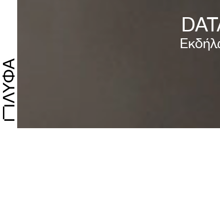
DAT
Εκδήλ
Με τη συμ