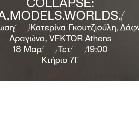
COLLAPSE:
A.MODELS.WORLDS.
ωση
Κατερίνα Γκουτζιούλη, Δάφ
Δραγώνα, VEKTOR Athens
18 Μαρ
Τετ
19:00
Κτήριο 7Γ
collapse:data.models.worlds.
Ομιλίες καλλιτεχνών και συζήτηση
μετοχή των Latent Community, Μαρία Μαυροπούλου, Fel