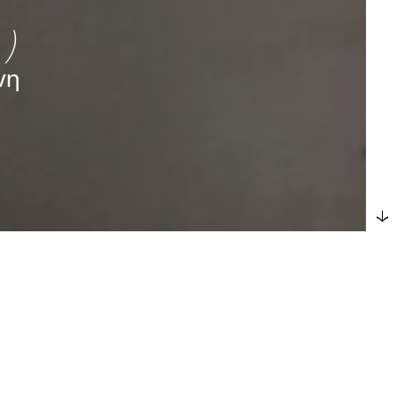
νη
→
ix Stalder