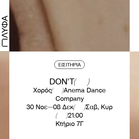
ΕΙΣΙΤΗΡΙΑ
DON’T
Χορός
Anema Dance
Company
30 Νοε—08 Δεκ
Σαβ, Κυρ
21:00
Κτήριο 7Γ