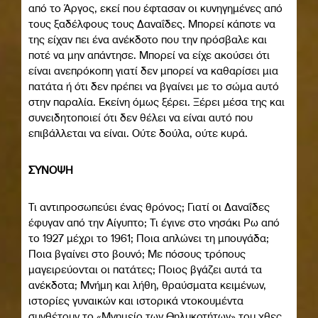
από το Άργος, εκεί που έφτασαν οι κυνηγημένες από
τους ξαδέλφους τους Δαναΐδες. Μπορεί κάποτε να
της είχαν πει ένα ανέκδοτο που την πρόσβαλε και
ποτέ να μην απάντησε. Μπορεί να είχε ακούσει ότι
είναι ανεπρόκοπη γιατί δεν μπορεί να καθαρίσει μια
πατάτα ή ότι δεν πρέπει να βγαίνει με το σώμα αυτό
στην παραλία. Εκείνη όμως ξέρει. Ξέρει μέσα της και
συνειδητοποιεί ότι δεν θέλει να είναι αυτό που
επιβάλλεται να είναι. Ούτε δούλα, ούτε κυρά.
ΣΥΝΟΨΗ
Τι αντιπροσωπεύει ένας θρόνος; Γιατί οι Δαναΐδες
έφυγαν από την Αίγυπτο; Τι έγινε στο νησάκι Ρω από
το 1927 μέχρι το 1961; Ποια απλώνει τη μπουγάδα;
Ποια βγαίνει στο βουνό; Με πόσους τρόπους
μαγειρεύονται οι πατάτες; Ποιος βγάζει αυτά τα
ανέκδοτα; Μνήμη και λήθη, θραύσματα κειμένων,
ιστορίες γυναικών και ιστορικά ντοκουμέντα
συνθέτουν το «Μνημείο των Θηλυκοτήτων» του χθες