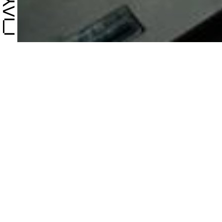
Για δεύτερη χρονιά
δημουργήσουμε ένα
Τα μέλη της οικογέ
ιδιαίτερη, με φαν
μας εκφράζουν!
Live μουσικη, Dj set
LIVE ACTS
CosLee
Συνδυάζοντας τη με