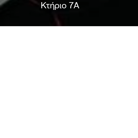
Κτήριο 7A
 ενώνουμε τις δυνάμεις μας με φίλους και συνεργάτες 
 ολοήμερο ξεχωριστό event.
νειας μας, δουλεύουν με τρελές διαθέσεις για να κάνο
ταστικές συμμετοχές, μπλέκοντας τις διαφορετικές πλα
s, Beat sets, Live graffiti & Visual art, merch και βινύλια
γάλη του αγάπη για την κιθάρα και το rap, ο coslee δη