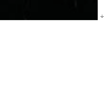
→
για να
υμε αυτή τη βραδιά
τφόρμες τέχνης που
 και πολλοί φίλοι!
μιουργεί ένα