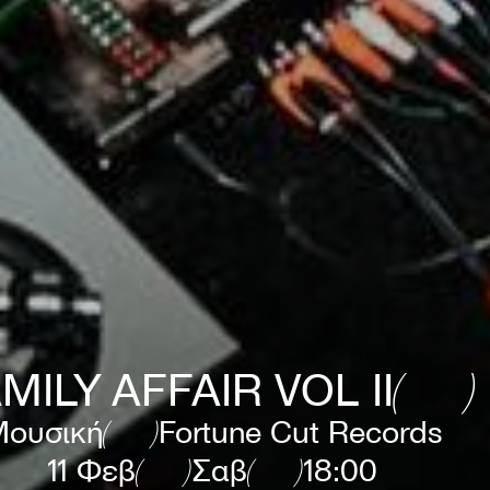
MILY AFFAIR VOL II
ουσική
Fortune Cut Records
11 Φεβ
Σαβ
18:00