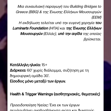
Μια συναυλιακή παραγωγή του Building Bridges to
Greece (ΒΒG) & της Ένωσης Ελλήνων Μουσουργών
(ΕΕΜ)
H εκδήλωση τελείται υπό την ευγενή χορηγία
του
Luminarts Foundation
(HΠΑ) και
της Ένωσης Ελλήνων
Μουσουργών
(Ελλάς),
υπό την αιγίδα
της οποίας
βρίσκεται.
Κατάλληλη ηλικία:
15+
Διάρκεια:
60’ χωρίς διάλειμμα, συζήτηση με τη
δημιουργική ομάδα 30’.
Είσοδος μόνο μεταξύ των έργων.
Health & Trigger Warnings (αισθητηριακές, θεματικές)
Προειδοποίηση Υγείας:
Ένα εκ των έργων
περιλαμβάνει αναβοσβήνοντα φώτα και δυνατούς