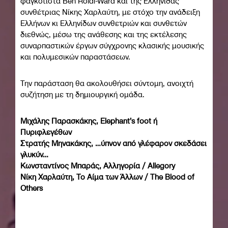
φαγκοτίστα Ben Roidl-Ward και της Ελληνίδας
συνθέτριας Νίκης Χαρλαύτη, με στόχο την ανάδειξη
Ελλήνων κι Ελληνίδων συνθετριών και συνθετών
διεθνώς, μέσω της ανάθεσης και της εκτέλεσης
συναρπαστικών έργων σύγχρονης κλασικής μουσικής
και πολυμεσικών παραστάσεων.
Την παράσταση θα ακολουθήσει σύντομη, ανοιχτή
συζήτηση με τη δημιουργική ομάδα.
Μιχάλης Παρασκάκης, Elephant’s foot ή
Πυριφλεγέθων
Στρατής Μηνακάκης, …ύπνον από γλέφαρον σκεδάσει
γλυκύν…
Κωνσταντίνος Μπαράς, Αλληγορία / Allegory
Νίκη Χαρλαύτη, Το Αίμα των Άλλων / The Blood of
Others