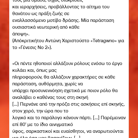
και ιεραρχήσεις, προβάλλοντας το αίτημα του
θανάτου ως πράξη ζωής σε
εναλλασσόμενο μοτίβο δράσης. Μία παράσταση
ουσιαστικά νεωτερική από κάθε
άποψη».
(Απόκριτικήτου Αντώνη Χαριστούστο «Tetragwno» για
το «Γένεσις Νο 2»).
«Οι πέντε ηθοποιοί αλλάζουν ρόλους ενόσω το έργο
κυλάει και, όπως μας
πληροφορούν, θα αλλάζουν χαρακτήρες σε κάθε
παράσταση, αυθόρμητα, χωρίς να
υπάρχει προσυνεννόηση σχετικά με ποιον ρόλο θα
αναλάβει ο καθένας τους στη σκηνή
[…] Περνάνε από την πρόζα στις ασκήσεις επί σκηνής,
στον χορό, την ώρα που το
λογικό και το παράλογο κάνουν πάρτι. […] Παρέμειναν
επί 80’ με το ίδιο αινιγματικό
ύφος, σαρκαστικοί και ευαίσθητοι, να αναρωτιούνται
για όλα όσα μας βασανίζουν. […]