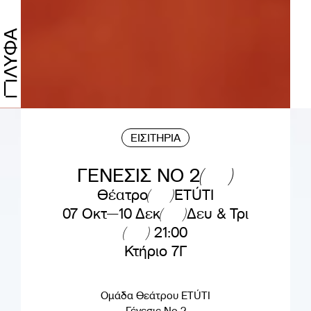
ΕΙΣΙΤΗΡΙΑ
ΓΕΝΕΣΙΣ ΝΟ 2
Θέατρο
ETÚTI
07 Οκτ—10 Δεκ
Δευ & Τρι
21:00
Κτήριο 7Γ
Ομάδα Θεάτρου ETÚTI
Γένεσις Νο 2