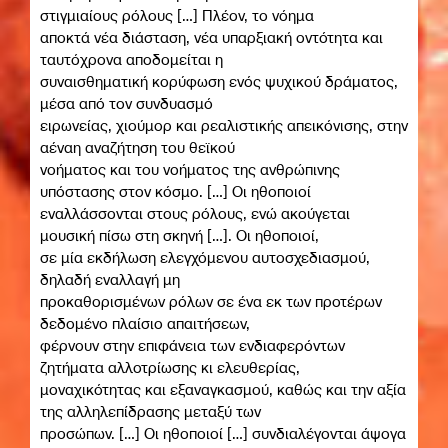
στιγμιαίους ρόλους […] Πλέον, το νόημα
αποκτά νέα διάσταση, νέα υπαρξιακή οντότητα και
ταυτόχρονα αποδομείται η
συναισθηματική κορύφωση ενός ψυχικού δράματος,
μέσα από τον συνδυασμό
ειρωνείας, χιούμορ και ρεαλιστικής απεικόνισης, στην
αέναη αναζήτηση του θεϊκού
νοήματος και του νοήματος της ανθρώπινης
υπόστασης στον κόσμο. […] Οι ηθοποιοί
εναλλάσσονται στους ρόλους, ενώ ακούγεται
μουσική πίσω στη σκηνή […]. Οι ηθοποιοί,
σε μία εκδήλωση ελεγχόμενου αυτοσχεδιασμού,
δηλαδή εναλλαγή μη
προκαθορισμένων ρόλων σε ένα εκ των προτέρων
δεδομένο πλαίσιο απαιτήσεων,
φέρνουν στην επιφάνεια των ενδιαφερόντων
ζητήματα αλλοτρίωσης κι ελευθερίας,
μοναχικότητας και εξαναγκασμού, καθώς και την αξία
της αλληλεπίδρασης μεταξύ των
προσώπων. […] Οι ηθοποιοί […] συνδιαλέγονται άψογα