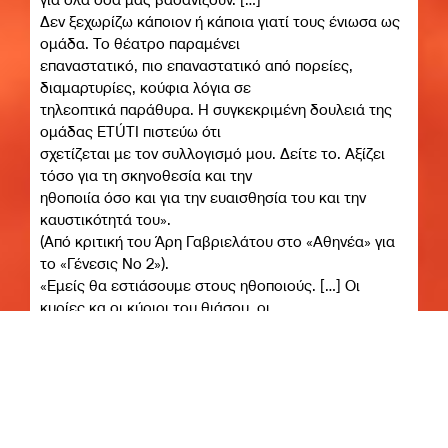
Δεν ξεχωρίζω κάποιον ή κάποια γιατί τους ένιωσα ως
ομάδα. Το θέατρο παραμένει
επαναστατικό, πιο επαναστατικό από πορείες,
διαμαρτυρίες, κούφια λόγια σε
τηλεοπτικά παράθυρα. Η συγκεκριμένη δουλειά της
ομάδας ETÚTI πιστεύω ότι
σχετίζεται με τον συλλογισμό μου. Δείτε το. Αξίζει
τόσο για τη σκηνοθεσία και την
ηθοποιία όσο και για την ευαισθησία του και την
καυστικότητά του».
(Από κριτική του Άρη Γαβριελάτου στο «Αθηνέα» για
το «Γένεσις Νο 2»).
«Εμείς θα εστιάσουμε στους ηθοποιούς. […] Οι
κυρίες κα οι κύριοι του θιάσου, οι
πραγματικοί ήρωες του έργου, οι οποίοι μάλιστα
εναλλάσσονται σε σκηνές και ρόλους,
χωρίς να είναι από πριν συνεννοημένοι. […] Η μουσική
της κυρίας Βίκης
Καπετανοπούλου ανεβάζει παλμούς και ωθεί τους
ηθοποιούς σε ένα μεταίχμιο πρόζας