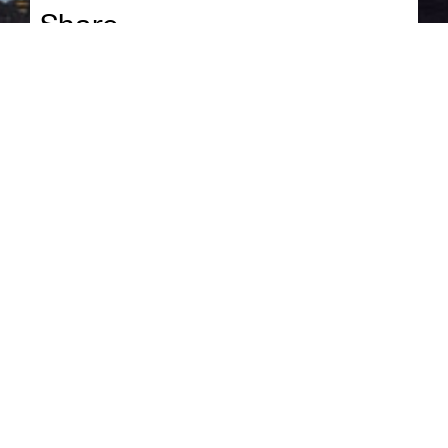
Share
UPCOMING
EVENTS
ΑΥΓ
26
01—31
SEE YOU IN SEPTEMBER