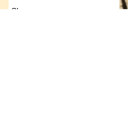
Share
UPCOMING
EVENTS
ΑΥΓ
26
01—31
SEE YOU IN SEPTEMBER