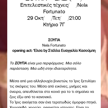
Επιτελεστικές τέχνες
Nela
Fortunato
29 Οκτ
Τετ
21:00
Κτήριο 7Γ
ΣΟΥΠΑ
Nela Fortunato
opening act: ‘Ελσα by
Στέλλα Ευαγγελία Κασούμπη
Το
ΣΟΥΠΑ
είναι μια περφόρμανς. Μια σόλο
παράσταση. Μια ωδή στην ιδιαιτερότητα.
Μέσα από μια αλληλουχία βινιετών, το Ίρις ξετυλίγει
τις σκέψεις του. Μέσα από εικόνες, μνήμες και
όνειρα, απευθύνεται στο κοινό για το τι σημαίνει να
ζεις έξω από το κανονικό.
Το Ίρις ανοίγεται σαν ένα τερατωδώς όμορφο πτηνό.
Χοροπηδά, χορεύει, αφηγείται ιστορίες. Είναι το